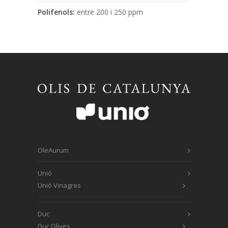
Polifenols:
entre 200 i 250 ppm
OleAurum
Unió
Unió Vinagres
Duc
Duc Olives